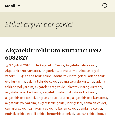
Kurtarıcı çekici oto yol yardım
İçeriğe
Arama:
Akçatekir Tekir Oto
Menü
geç
Kurtarma 0532 6082827
Etiket arşivi: bor çekici
Akçatekir Tekir Oto Kurtarıcı 0532
6082827
27 Şubat 2016
Akçatekir Çekici
,
Akçatekir oto çekici
,
Akçatekir Oto Kurtarıcı
,
Akçatekir Oto Kurtarma
,
Akçatekir yol
yardım
adana tekir çekici
,
adana tekir oto çekici
,
adana tekir
oto kurtarma
,
adana tekirde çekici
,
adana tekirde kurtarıcı
,
adana
tekirde yol yardım
,
akçatekir araç çekici
,
akçatekir araç kurtarıcı
,
akçatekir araç kurtarma
,
akçatekir çekici
,
akçatekir kurtarıcı
,
akçatekir oto çekici
,
akçatekir oto kurtarıcı
,
akçatekir oto kurtarma
,
akçatekir yol yardım
,
akçatekirde çekici
,
bor çekici
,
çamalan çekici
,
çamardı çekici
,
çamlıyayla çekici
,
çiftehan çekici
,
damlama çekici
,
eminlik çekici
,
ereğli çekici
,
kemerhisar çekici
,
kolsuz çekici
,
konya