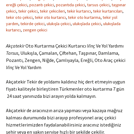
ereğli çekici
,
pozantı çekici
,
pozantıda çekici
,
tarsus çekici
,
taşpınar
çekici
,
tekir çekici
,
tekir çekicileri
,
tekir kurtarıcı
,
tekir kurtarıcıları
,
tekir oto çekici
,
tekir oto kurtarıcı
,
tekir oto kurtarma
,
tekir yol
yardım
,
tekirde çekici
,
ulukışla çekici
,
ulukışlada çekici
,
ulukışlada
kurtarıcı
,
zengen çekici
Akçatekir
Oto Kurtarma Çekici Kurtarıcı
Vinç
Ve Yol Yardımı
Tarsus
, Ulukışla, Çamalan, Çiftehan, Taşpınar,
Damlama,
Pozantı, Zengen, Niğde, Çamlıyayla, Ereğli, Oto Araç çekici
Vinç
Ve Yol Yardım
Akçatekir Tekir de yoldamı kaldınız hiç dert etmeyin uygun
fiyatı kaliteyle birleştiren Türkmenler oto kurtarma 7 gün
24 saat yanınızda bizi arayın yolda kalmayın.
Akçatekir de aracınızın arıza yapması veya kazaya mağruz
kalması durumunda bizi arayıp profesyonel araç çekici
hizmetlerimizden faydalanabilirsiniz aracınız istediğiniz
şehir veya en yakın servise hızlı bir şekilde çekilir.