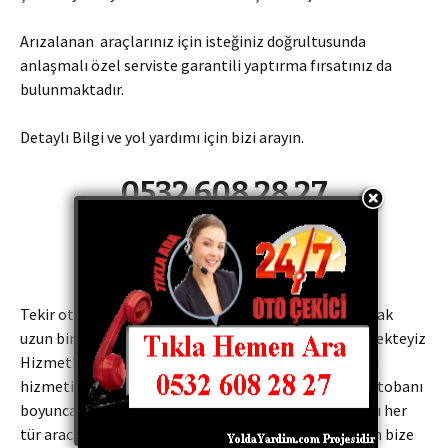
Arızalanan araçlarınız için isteğiniz doğrultusunda
anlaşmalı özel serviste garantili yaptırma fırsatınız da
bulunmaktadır.
Detaylı Bilgi ve yol yardımı için bizi arayın.
0532 608 28 27
0542 261 94 08
Tekir oto kurtarma çekici kurtarıcı ve yol yardım olarak
uzun bir yokuş ve bayır olan bu bölgede hizmet vermekteyiz
Hizmetlerimiz 7 24 esasına göre olup Tamir ve Servis
hizmeti de sağlamaktayız. Adana Niğde Otoyolu ve Otobanı
boyunca otomobil araç kamyon Tır Otobüs irili ufaklı her
tür araca hizmet vermekteyiz. Tek yapmanız gereken bize